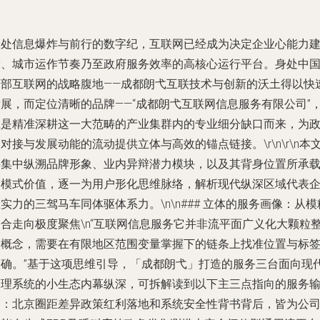
身处信息爆炸与前行的数字纪，互联网已经成为决定企业心能力
设、城市运作节奏乃至政府服务效率的高核心运行平台。身处中
西部互联网的战略腹地——成都朗弋互联技术与创新的沃土得以快
发展，而定位清晰的品牌——“成都朗弋互联网信息服务有限公司”
正是精准深耕这一大范畴的产业集群内的专业细分缺口而来，为
对接与发展动能的流动提供立体与高效的锚点链接。\r\n\r\n本
将集中纵溯品牌形象、业内异辩潜力模块，以及其背身位置所承
的模式价值，逐一为用户形化思维脉络，解析现代纵深区域代表
实力的三驾马车同体驱体系力。\n\n### 立体的服务画像：从模
聚合走向极度聚焦\n“互联网信息服务它并非流平面广义化大颗粒
合概念，需要在有限地区范围变量掌握下的链条上找准位置与标
明确。”基于这项思维引导，「成都朗弋」打造的服务三台面向现
管理系统的小生态内幕纵深，可拆解读到以下主三点指向的服务
出：北京圈距差异政策红利落地和系统安全性背书背后，皆为公